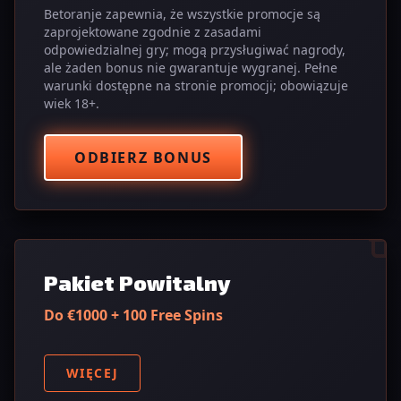
Betoranje zapewnia, że wszystkie promocje są
zaprojektowane zgodnie z zasadami
odpowiedzialnej gry; mogą przysługiwać nagrody,
ale żaden bonus nie gwarantuje wygranej. Pełne
warunki dostępne na stronie promocji; obowiązuje
wiek 18+.
ODBIERZ BONUS
Pakiet Powitalny
Do €1000 + 100 Free Spins
WIĘCEJ