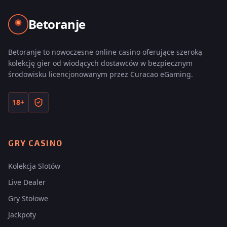
Betoranje
Betoranje to nowoczesne online casino oferujące szeroką
kolekcję gier od wiodących dostawców w bezpiecznym
środowisku licencjonowanym przez Curacao eGaming.
18+
GRY CASINO
Kolekcja Slotów
Live Dealer
Gry Stołowe
Jackpoty