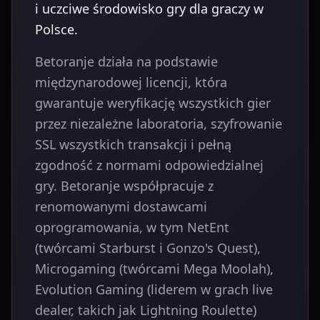
i uczciwe środowisko gry dla graczy w
Polsce.
Betoranje działa na podstawie
międzynarodowej licencji, która
gwarantuje weryfikację wszystkich gier
przez niezależne laboratoria, szyfrowanie
SSL wszystkich transakcji i pełną
zgodność z normami odpowiedzialnej
gry. Betoranje współpracuje z
renomowanymi dostawcami
oprogramowania, w tym NetEnt
(twórcami Starburst i Gonzo's Quest),
Microgaming (twórcami Mega Moolah),
Evolution Gaming (liderem w grach live
dealer, takich jak Lightning Roulette)