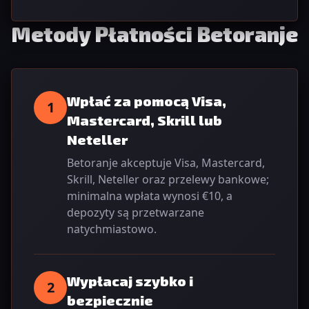
Metody Płatności Betoranje
Wpłać za pomocą Visa,
1
Mastercard, Skrill lub
Neteller
Betoranje akceptuje Visa, Mastercard,
Skrill, Neteller oraz przelewy bankowe;
minimalna wpłata wynosi €10, a
depozyty są przetwarzane
natychmiastowo.
Wypłacaj szybko i
2
bezpiecznie