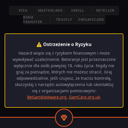
VISA
MASTERCARD
SKRILL
NETELLER
BANK
TRUSTLY
PAYSAFECARD
TRANSFER
⚠️ Ostrzeżenie o Ryzyku
Hazard wiąże się z ryzykiem finansowym i może
wywoływać uzależnienie. Betoranje jest przeznaczone
wyłącznie dla osób powyżej 18. roku życia. Nigdy nie
graj za pieniądze, których nie możesz stracić. Graj
odpowiedzialnie. Jeśli czujesz, że tracisz kontrolę,
skorzystaj z narzędzi autowyłączenia lub skontaktuj
się z organizacjami pomocowymi:
BeGambleAware.org
,
GamCare.org.uk
.