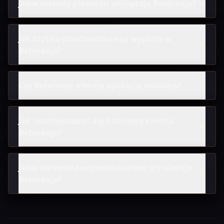
Jakie metody płatności akceptuje Betoranje?
Jak szybko przetwarzane są wypłaty w
Betoranje?
Czy Betoranje oferuje aplikację mobilną?
Jak skontaktować się z obsługą klienta
Betoranje?
Jakie narzędzia odpowiedzialnej gry oferuje
Betoranje?