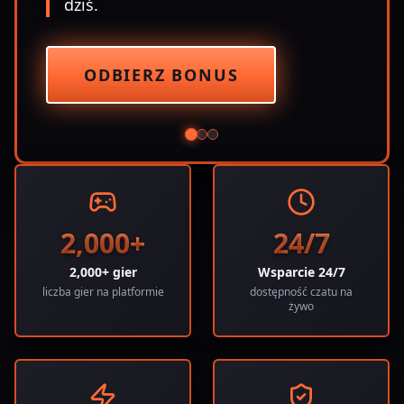
dziś.
ODBIERZ BONUS
2,000+
24/7
2,000+ gier
Wsparcie 24/7
liczba gier na platformie
dostępność czatu na
żywo