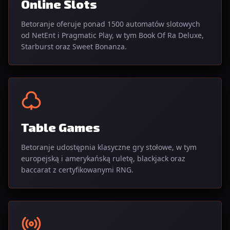
Online Slots
Betoranje oferuje ponad 1500 automatów slotowych
od NetEnt i Pragmatic Play, w tym Book Of Ra Deluxe,
Starburst oraz Sweet Bonanza.
Table Games
Betoranje udostępnia klasyczne gry stołowe, w tym
europejską i amerykańską ruletę, blackjack oraz
baccarat z certyfikowanymi RNG.