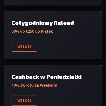
Cotygodniowy Reload
50% do €250 Co Piątek
WIĘCEJ
Cashback w Poniedziałki
10% Zwrotu za Weekend
WIĘCEJ